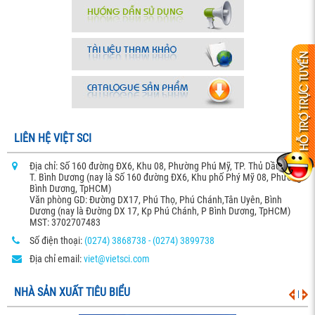
LIÊN HỆ VIỆT SCI
Địa chỉ: Số 160 đường ĐX6, Khu 08, Phường Phú Mỹ, TP. Thủ Dầu Một,
T. Bình Dương (nay là Số 160 đường ĐX6, Khu phố Phý Mỹ 08, Phường
Bình Dương, TpHCM)
Văn phòng GD: Đường DX17, Phú Thọ, Phú Chánh,Tân Uyên, Bình
Dương (nay là Đường DX 17, Kp Phú Chánh, P Bình Dương, TpHCM)
MST: 3702707483
Số điện thoại:
(0274) 3868738 - (0274) 3899738
Địa chỉ email:
viet@vietsci.com
NHÀ SẢN XUẤT TIÊU BIỂU
|