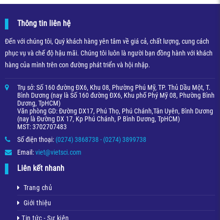
Thông tin liên hệ
Đến với chúng tôi, Quý khách hàng yên tâm về giá cả, chất lượng, cung cách
phục vụ và chế độ hậu mãi. Chúng tôi luôn là người bạn đồng hành với khách
hàng của mình trên con đường phát triển và hội nhập.
Trụ sở: Số 160 đường ĐX6, Khu 08, Phường Phú Mỹ, TP. Thủ Dầu Một, T.
Bình Dương (nay là Số 160 đường ĐX6, Khu phố Phý Mỹ 08, Phường Bình
Dương, TpHCM)
Văn phòng GD: Đường DX17, Phú Thọ, Phú Chánh,Tân Uyên, Bình Dương
(nay là Đường DX 17, Kp Phú Chánh, P Bình Dương, TpHCM)
MST: 3702707483
Số điện thoại:
(0274) 3868738 - (0274) 3899738
Email:
viet@vietsci.com
Liên kết nhanh
Trang chủ
Giới thiệu
Tin tức - Sự kiện