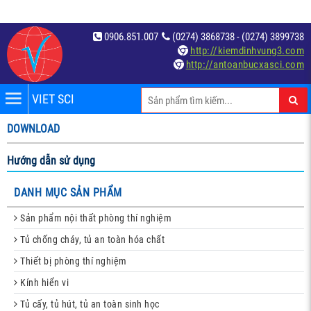
0906.851.007
(0274) 3868738 - (0274) 3899738
http://kiemdinhvung3.com
http://antoanbucxasci.com
VIET SCI
iệm
DOWNLOAD
́t
Hướng dẫn sử dụng
DANH MỤC SẢN PHẨM
Sản phẩm nội thất phòng thí nghiệm
Tủ chống cháy, tủ an toàn hóa chất
c
Thiết bị phòng thí nghiệm
Kính hiển vi
Tủ cấy, tủ hút, tủ an toàn sinh học