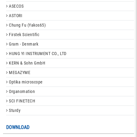
ASECOS
ASTORI
Chung Fu (Yakos65)
Firstek Scientific
Gram - Denmark
HUNG YI INSTRUMENT CO., LTD
KERN & Sohn GmbH
MEGAZYME
Optika microscope
Organomation
SCI FINETECH
Sturdy
DOWNLOAD