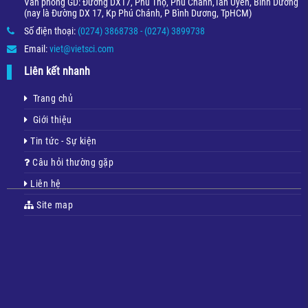
Văn phòng GD: Đường DX17, Phú Thọ, Phú Chánh,Tân Uyên, Bình Dương
(nay là Đường DX 17, Kp Phú Chánh, P Bình Dương, TpHCM)
Số điện thoại:
(0274) 3868738 - (0274) 3899738
Email:
viet@vietsci.com
Liên kết nhanh
Trang chủ
Giới thiệu
Tin tức - Sự kiện
Câu hỏi thường gặp
Liên hệ
Site map