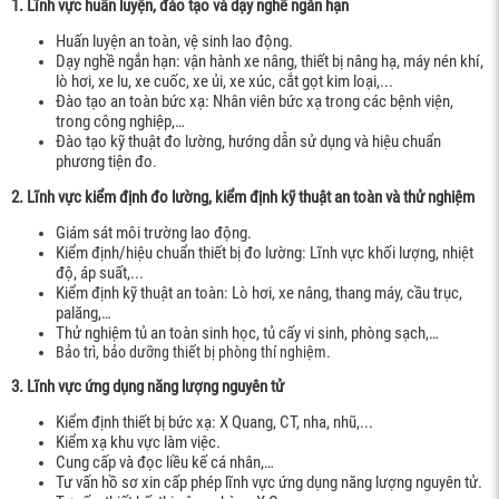
1. Lĩnh vực huấn luyện, đào tạo và dạy nghề ngắn hạn
Huấn luyện an toàn, vệ sinh lao động.
Dạy nghề ngắn hạn: vận hành xe nâng, thiết bị nâng hạ, máy nén khí,
lò hơi, xe lu, xe cuốc, xe ủi, xe xúc, cắt gọt kim loại,...
Đào tạo an toàn bức xạ: Nhân viên bức xạ trong các bệnh viện,
trong công nghiệp,…
Đào tạo kỹ thuật đo lường, hướng dẫn sử dụng và hiệu chuẩn
phương tiện đo.
2. Lĩnh vực kiểm định đo lường, kiểm định kỹ thuật an toàn và thử nghiệm
Giám sát môi trường lao động.
Kiểm định/hiệu chuẩn thiết bị đo lường: Lĩnh vực khối lượng, nhiệt
độ, áp suất,...
Kiểm định kỹ thuật an toàn: Lò hơi, xe nâng, thang máy, cầu trục,
palăng,…
Thử nghiệm tủ an toàn sinh học, tủ cấy vi sinh, phòng sạch,…
Bảo trì, bảo dưỡng thiết bị phòng thí nghiệm.
3. Lĩnh vực ứng dụng năng lượng nguyên tử
Kiểm định thiết bị bức xạ: X Quang, CT, nha, nhũ,...
Kiểm xạ khu vực làm việc.
Cung cấp và đọc liều kế cá nhân,…
Tư vấn hồ sơ xin cấp phép lĩnh vực ứng dụng năng lượng nguyên tử.