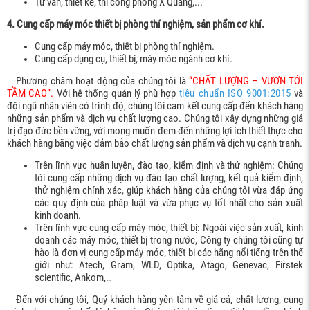
Tư vấn, thiết kế, thi công phòng X Quang,...
4. Cung cấp máy móc thiết bị phòng thí nghiệm, sản phẩm cơ khí.
Cung cấp máy móc, thiết bị phòng thí nghiệm.
Cung cấp dụng cụ, thiết bị, máy móc ngành cơ khí.
Phương châm hoạt động của chúng tôi là
“CHẤT LƯỢNG – VƯƠN TỚI
TẦM CAO”.
Với hệ thống quản lý phù hợp
tiêu chuẩn ISO 9001:2015
và
đội ngũ nhân viên có trình độ, chúng tôi cam kết cung cấp đến khách hàng
những sản phẩm và dịch vụ chất lượng cao. Chúng tôi xây dựng những giá
trị đạo đức bền vững, với mong muốn đem đến những lợi ích thiết thực cho
khách hàng bằng việc đảm bảo chất lượng sản phẩm và dịch vụ cạnh tranh.
Trên lĩnh vực huấn luyện, đào tạo, kiểm định và thử nghiệm: Chúng
tôi cung cấp những dịch vụ đào tạo chất lượng, kết quả kiểm định,
thử nghiệm chính xác, giúp khách hàng của chúng tôi vừa đáp ứng
các quy định của pháp luật và vừa phục vụ tốt nhất cho sản xuất
kinh doanh.
Trên lĩnh vực cung cấp máy móc, thiết bị: Ngoài việc sản xuất, kinh
doanh các máy móc, thiết bị trong nước, Công ty chúng tôi cũng tự
hào là đơn vị cung cấp máy móc, thiết bị các hãng nổi tiếng trên thế
giới như: Atech, Gram, WLD, Optika, Atago, Genevac, Firstek
scientific, Ankom,…
Đến với chúng tôi, Quý khách hàng yên tâm về giá cả, chất lượng, cung