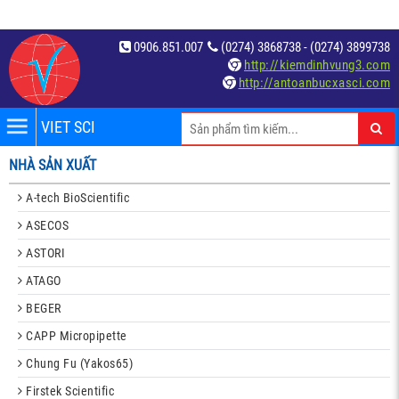
0906.851.007
(0274) 3868738 - (0274) 3899738
http://kiemdinhvung3.com
http://antoanbucxasci.com
VIET SCI
iệm
NHÀ SẢN XUẤT
́t
A-tech BioScientific
ASECOS
ASTORI
ATAGO
BEGER
c
CAPP Micropipette
Chung Fu (Yakos65)
Firstek Scientific