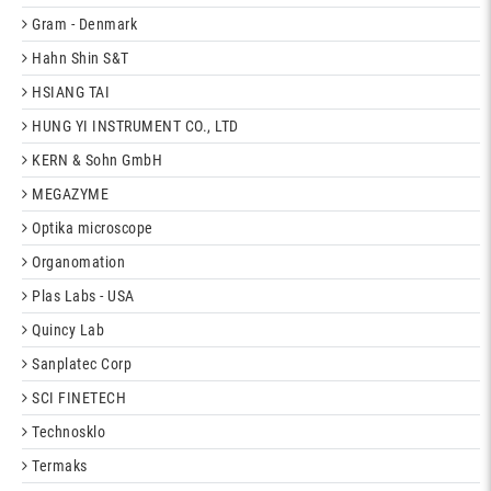
Gram - Denmark
Hahn Shin S&T
HSIANG TAI
HUNG YI INSTRUMENT CO., LTD
KERN & Sohn GmbH
MEGAZYME
Optika microscope
Organomation
Plas Labs - USA
Quincy Lab
Sanplatec Corp
SCI FINETECH
Technosklo
Termaks