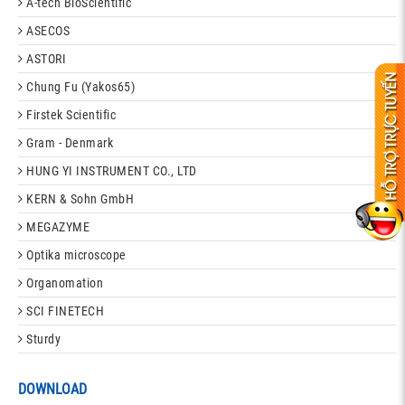
A-tech BioScientific
ASECOS
ASTORI
Chung Fu (Yakos65)
Firstek Scientific
Gram - Denmark
HUNG YI INSTRUMENT CO., LTD
KERN & Sohn GmbH
MEGAZYME
Optika microscope
Organomation
SCI FINETECH
Sturdy
DOWNLOAD