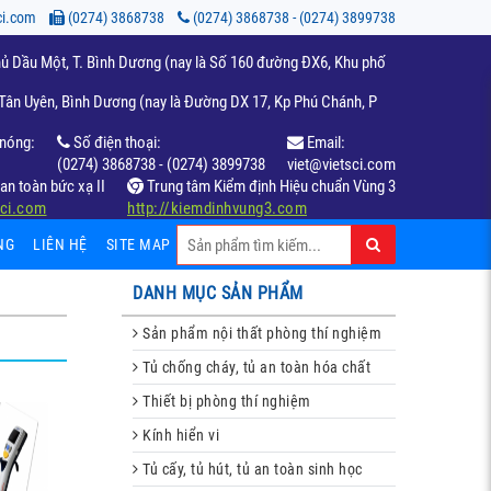
ci.com
(0274) 3868738
(0274) 3868738 - (0274) 3899738
ủ Dầu Một, T. Bình Dương (nay là Số 160 đường ĐX6, Khu phố
ân Uyên, Bình Dương (nay là Đường DX 17, Kp Phú Chánh, P
nóng:
Số điện thoại:
Email:
(0274) 3868738 - (0274) 3899738
viet@vietsci.com
an toàn bức xạ II
Trung tâm Kiểm định Hiệu chuẩn Vùng 3
sci.com
http://kiemdinhvung3.com
NG
LIÊN HỆ
SITE MAP
DANH MỤC SẢN PHẨM
Sản phẩm nội thất phòng thí nghiệm
Tủ chống cháy, tủ an toàn hóa chất
Thiết bị phòng thí nghiệm
Kính hiển vi
Tủ cấy, tủ hút, tủ an toàn sinh học