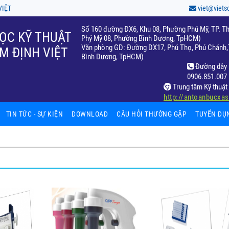
VIỆT
viet@viets
Số 160 đường ĐX6, Khu 08, Phường Phú Mỹ, TP. Th
ỌC KỸ THUẬT
Phý Mỹ 08, Phường Bình Dương, TpHCM)
Văn phòng GD: Đường DX17, Phú Thọ, Phú Chánh,T
M ĐỊNH VIỆT
Bình Dương, TpHCM)
Đường dây 
0906.851.007
Trung tâm Kỹ thuật 
http://antoanbucxa
TIN TỨC - SỰ KIỆN
DOWNLOAD
CÂU HỎI THƯỜNG GẶP
TUYỂN DỤ
hiệm
fic
ất
65)
ọc
c