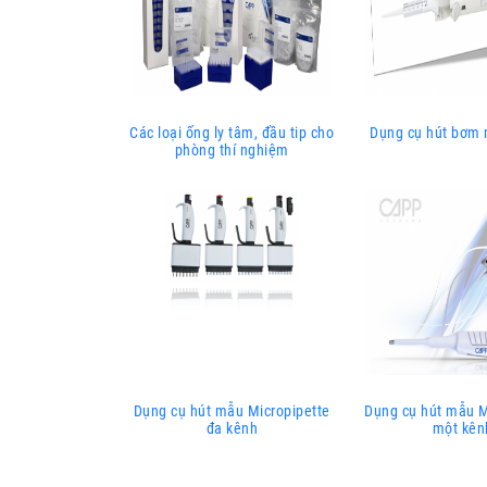
HUNG YI INSTRU
KERN & Sohn G
MEGAZYME
Các loại ống ly tâm, đầu tip cho
Dụng cụ hút bơm m
phòng thí nghiệm
Optika microsco
Organomation
SCI FINETECH
Sturdy
Dụng cụ hút mẫu Micropipette
Dụng cụ hút mẫu M
đa kênh
một kên