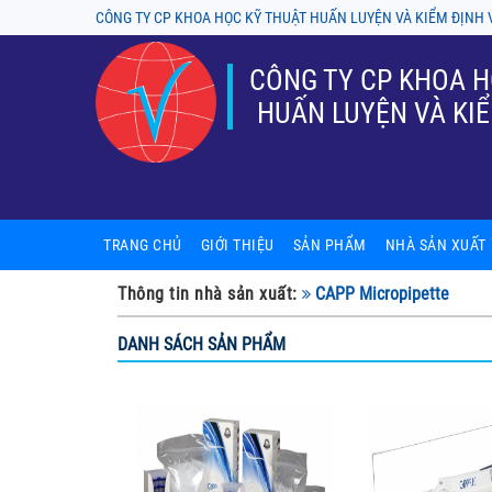
CÔNG TY CP KHOA HỌC KỸ THUẬT HUẤN LUYỆN VÀ KIỂM ĐỊNH 
CÔNG TY CP KHOA H
HUẤN LUYỆN VÀ KIỂ
TRANG CHỦ
GIỚI THIỆU
SẢN PHẨM
NHÀ SẢN XUẤT
Sản phẩm nội thất phòng thí ng
A-tech BioScienti
Thông tin nhà sản xuất:
CAPP Micropipette
Tủ chống cháy, tủ an toàn hóa ch
ASECOS
DANH SÁCH SẢN PHẨM
Thiết bị phòng thí nghiệm
ASTORI
Kính hiển vi
Chung Fu (Yakos
Tủ cấy, tủ hút, tủ an toàn sinh h
Firstek Scientifi
Sản phẩm cơ khí
Gram - Denmark