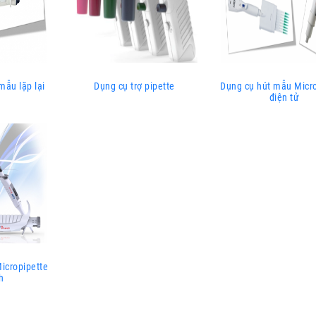
MENT CO., LTD
mbH
ẫu lặp lại
Dụng cụ trợ pipette
Dụng cụ hút mẫu Micro
điện tử
pe
icropipette
h