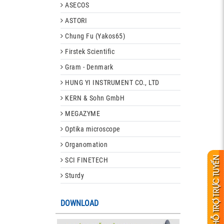
ASECOS
ASTORI
Chung Fu (Yakos65)
Firstek Scientific
Gram - Denmark
HUNG YI INSTRUMENT CO., LTD
KERN & Sohn GmbH
MEGAZYME
Optika microscope
Organomation
SCI FINETECH
Sturdy
DOWNLOAD