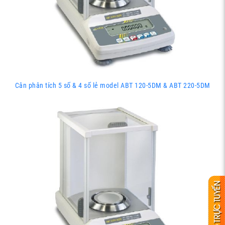
Cân phân tích 5 số & 4 số lẻ model ABT 120-5DM & ABT 220-5DM