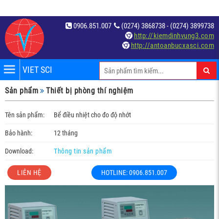
0906.851.007
(0274) 3868738 - (0274) 3899738
http://kiemdinhvung3.com
http://antoanbucxasci.com
VIET SCI
iệm
Sản phẩm
Thiết bị phòng thí nghiệm
́t
Tên sản phẩm:
Bể điều nhiệt cho đo độ nhớt
Bảo hành:
12 tháng
Download:
Thông tin sản phẩm
LIÊN HỆ
HOTLINE: 0906.851.007
c