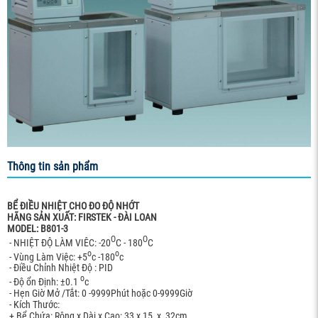
Thông tin sản phẩm
BỂ ĐIỀU NHIỆT CHO ĐO ĐỘ NHỚT
HÃNG SẢN XUẤT: FIRSTEK - ĐÀI LOAN
MODEL: B801-3
O
O
- NHIỆT ĐỘ LÀM VIÊC: -20
C - 180
C
o
o
- Vùng Làm Việc: +5
c -180
c
- Điều Chỉnh Nhiệt Độ : PID
o
- Độ ổn Định: ±0.1
c
- Hẹn Giờ Mở /Tắt: 0 -9999Phút hoặc 0-9999Giờ
- Kích Thước:
+ Bể Chứa: Rộng x Dài x Cao: 33 x 15 x 32cm