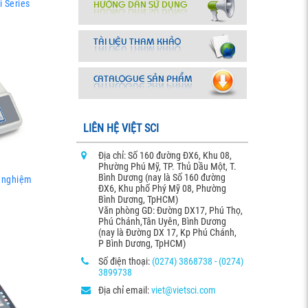
i Series
LIÊN HỆ VIỆT SCI
Địa chỉ: Số 160 đường ĐX6, Khu 08,
Phường Phú Mỹ, TP. Thủ Dầu Một, T.
Bình Dương (nay là Số 160 đường
í nghiệm
ĐX6, Khu phố Phý Mỹ 08, Phường
Bình Dương, TpHCM)
Văn phòng GD: Đường DX17, Phú Thọ,
Phú Chánh,Tân Uyên, Bình Dương
(nay là Đường DX 17, Kp Phú Chánh,
P Bình Dương, TpHCM)
Số điện thoại:
(0274) 3868738 - (0274)
3899738
Địa chỉ email:
viet@vietsci.com