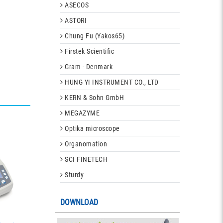
ASECOS
ASTORI
Chung Fu (Yakos65)
Firstek Scientific
Gram - Denmark
HUNG YI INSTRUMENT CO., LTD
KERN & Sohn GmbH
MEGAZYME
Optika microscope
Organomation
SCI FINETECH
Sturdy
DOWNLOAD