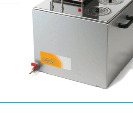
MENT CO., LTD
mbH
pe