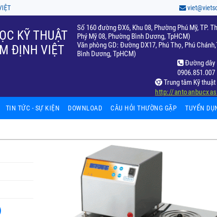
VIỆT
viet@viets
Số 160 đường ĐX6, Khu 08, Phường Phú Mỹ, TP. Th
ỌC KỸ THUẬT
Phý Mỹ 08, Phường Bình Dương, TpHCM)
Văn phòng GD: Đường DX17, Phú Thọ, Phú Chánh,T
M ĐỊNH VIỆT
Bình Dương, TpHCM)
Đường dây 
0906.851.007
Trung tâm Kỹ thuật 
http://antoanbucxa
TIN TỨC - SỰ KIỆN
DOWNLOAD
CÂU HỎI THƯỜNG GẶP
TUYỂN DỤ
hiệm
fic
ất
65)
ọc
c