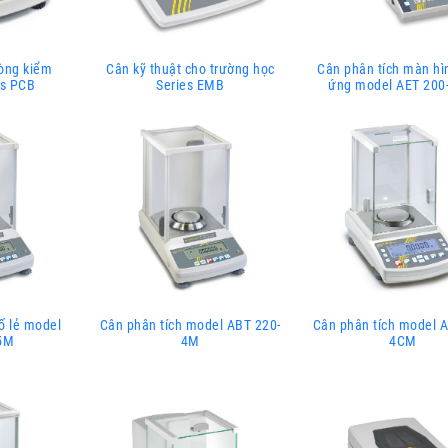
hòng kiểm
Cân kỹ thuật cho trường học
Cân phân tích màn h
es PCB
Series EMB
ứng model AET 20
ố lẻ model
Cân phân tích model ABT 220-
Cân phân tích model A
5M
4M
4CM