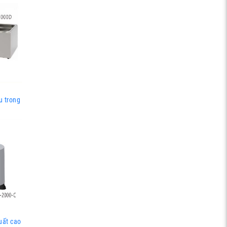
u trong
uất cao