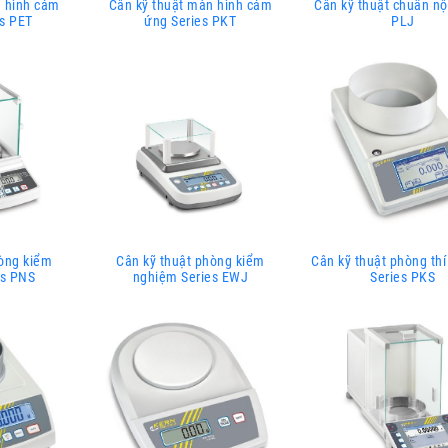
n hình cảm
Cân kỹ thuật màn hình cảm
Cân kỹ thuật chuẩn nộ
es PET
ứng Series PKT
PLJ
hòng kiểm
Cân kỹ thuật phòng kiểm
Cân kỹ thuật phòng th
es PNS
nghiệm Series EWJ
Series PKS