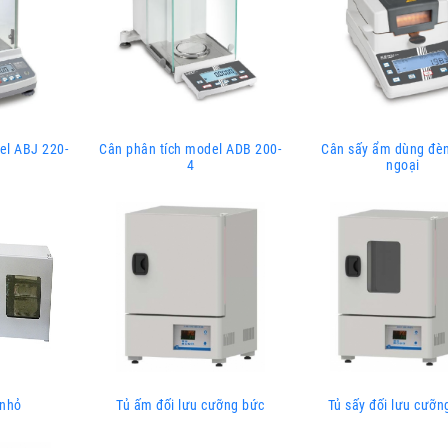
el ABJ 220-
Cân phân tích model ADB 200-
Cân sấy ẩm dùng đè
4
ngoại
 nhỏ
Tủ ấm đối lưu cưỡng bức
Tủ sấy đối lưu cưỡn