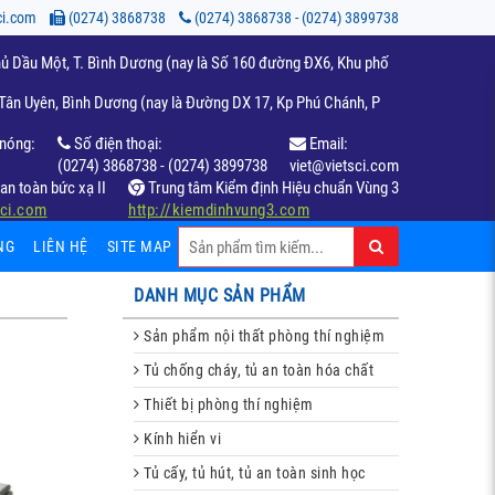
ci.com
(0274) 3868738
(0274) 3868738 - (0274) 3899738
ủ Dầu Một, T. Bình Dương (nay là Số 160 đường ĐX6, Khu phố
ân Uyên, Bình Dương (nay là Đường DX 17, Kp Phú Chánh, P
nóng:
Số điện thoại:
Email:
(0274) 3868738 - (0274) 3899738
viet@vietsci.com
an toàn bức xạ II
Trung tâm Kiểm định Hiệu chuẩn Vùng 3
sci.com
http://kiemdinhvung3.com
NG
LIÊN HỆ
SITE MAP
DANH MỤC SẢN PHẨM
Sản phẩm nội thất phòng thí nghiệm
Tủ chống cháy, tủ an toàn hóa chất
Thiết bị phòng thí nghiệm
Kính hiển vi
Tủ cấy, tủ hút, tủ an toàn sinh học