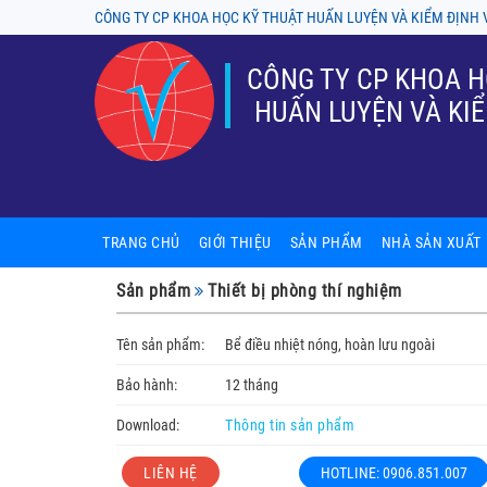
CÔNG TY CP KHOA HỌC KỸ THUẬT HUẤN LUYỆN VÀ KIỂM ĐỊNH 
CÔNG TY CP KHOA H
HUẤN LUYỆN VÀ KIỂ
TRANG CHỦ
GIỚI THIỆU
SẢN PHẨM
NHÀ SẢN XUẤT
Sản phẩm nội thất phòng thí ng
A-tech BioScienti
Sản phẩm
Thiết bị phòng thí nghiệm
Tủ chống cháy, tủ an toàn hóa ch
ASECOS
Tên sản phẩm:
Bể điều nhiệt nóng, hoàn lưu ngoài
Thiết bị phòng thí nghiệm
ASTORI
Bảo hành:
12 tháng
Kính hiển vi
Chung Fu (Yakos
Download:
Thông tin sản phẩm
Tủ cấy, tủ hút, tủ an toàn sinh h
Firstek Scientifi
LIÊN HỆ
HOTLINE: 0906.851.007
Sản phẩm cơ khí
Gram - Denmark