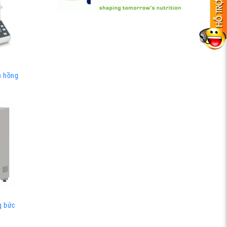
n hồng
g bức