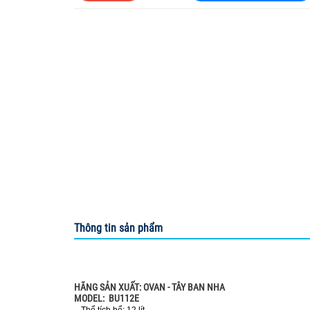
HUNG YI INSTRU
KERN & Sohn G
MEGAZYME
Optika microsco
Organomation
SCI FINETECH
Sturdy
Thông tin sản phẩm
HÃNG SẢN XUẤT: OVAN - TÂY BAN NHA
MODEL: BU112E
- Thể tích bể: 12 lít