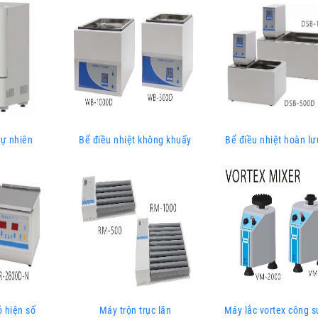
tự nhiên
Bể điều nhiệt không khuấy
Bể điều nhiệt hoàn lư
ỏ hiện số
Máy trộn trục lăn
Máy lắc vortex công s