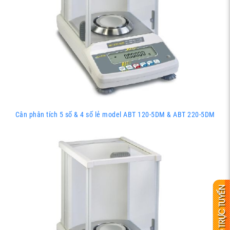
Cân phân tích 5 số & 4 số lẻ model ABT 120-5DM & ABT 220-5DM