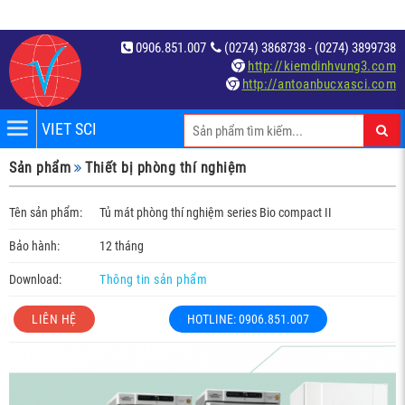
0906.851.007
(0274) 3868738 - (0274) 3899738
http://kiemdinhvung3.com
http://antoanbucxasci.com
VIET SCI
iệm
Sản phẩm
Thiết bị phòng thí nghiệm
́t
Tên sản phẩm:
Tủ mát phòng thí nghiệm series Bio compact II
Bảo hành:
12 tháng
Download:
Thông tin sản phẩm
LIÊN HỆ
HOTLINE: 0906.851.007
c