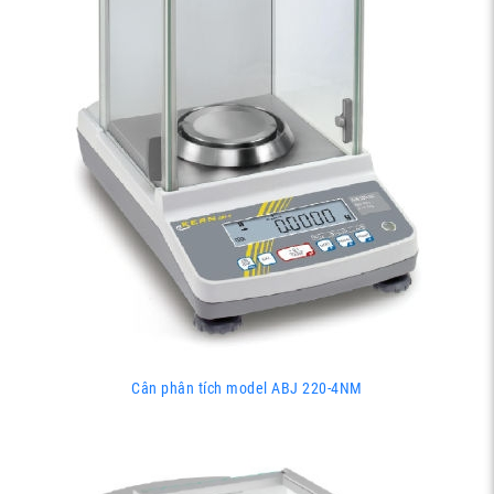
Cân phân tích model ABJ 220-4NM