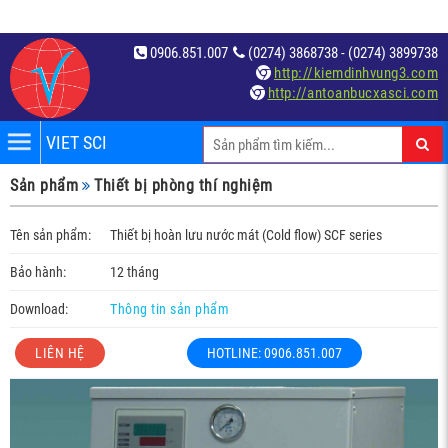
0906.851.007
(0274) 3868738 - (0274) 3899738
http://kiemdinhvung3.com
http://antoanbucxasci.com
VIET SCI
iệm
Sản phẩm
Thiết bị phòng thí nghiệm
́t
Tên sản phẩm:
Thiết bị hoàn lưu nước mát (Cold flow) SCF series
Bảo hành:
12 tháng
Download:
Thông tin sản phẩm
LIÊN HỆ
HOTLINE: 0906.851.007
c