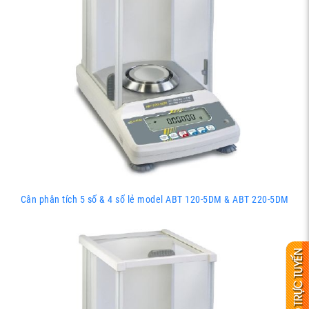
Cân phân tích 5 số & 4 số lẻ model ABT 120-5DM & ABT 220-5DM