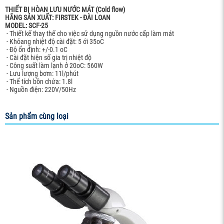
THIẾT BỊ HÒAN LƯU NƯỚC MÁT (Cold flow)
HÃNG SẢN XUẤT: FIRSTEK - ĐÀI LOAN
MODEL: SCF-25
- Thiết kế thay thế cho việc sử dụng nguồn nước cấp làm mát
- Khỏang nhiệt độ cài đặt: 5 ới 35oC
- Độ ổn định: +/-0.1 oC
- Cài đặt hiện số gia trị nhiệt độ
- Công suất làm lạnh ở 20oC: 560W
- Lưu lượng bơm: 11l/phút
- Thể tích bồn chứa: 1.8l
- Nguồn điện: 220V/50Hz
Sản phẩm cùng loại