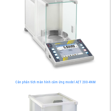
Cân phân tích màn hình cảm ứng model AET 200-4NM