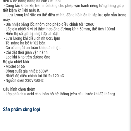
đều & dễ dàng nâng hạ các kim thổi.
- Công tắc khóa khí trên mỗi hàng cho phép vận hành riêng từng hàng giúp
tiết kiệm khí khi mẫu ít.
- Lưu lượng khí Nito có thể điều chỉnh, đồng hồ hiển thị áp lực gắn sẵn trong
máy.
- Gia nhiệt bằng lốc nhôm cho phép điều chỉnh tới 120oC.
- Lốc gia nhiệt 9 vị trí thích hợp ống đường kính 50mm, thể tích 100ml
- Hiển thị số giá trị nhiệt độ cài đặt
- Lưu lượng khí điều chỉnh 0-25 lpm
- Tời nâng hạ bố trí 02 bên.
- Cơ cấu ngắt an toàn khi quá nhiệt.
- Cài đặt thời gian vận hành
- Lọc khí Nito trên đường ống
Bộ gia nhiệt khô
- Model 6166
- Công suất gia nhiệt: 600W
- Nhiệt độ diều chỉnh tới tối đa 120 oC
- Nguồn diện 230V/50Hz
Cấu hình chọn thêm
- Lớp phủ chịu acid cho toàn bộ hệ thống (yêu cầu trước khi đặt hàng)
Sản phẩm cùng loại