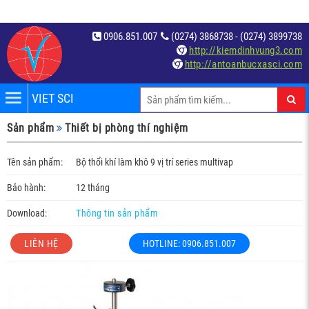
0906.851.007
(0274) 3868738 - (0274) 3899738
http://kiemdinhvung3.com
http://antoanbucxasci.com
VIET SCI
iệm
Sản phẩm
Thiết bị phòng thí nghiệm
́t
Tên sản phẩm:
Bộ thổi khí làm khô 9 vị trí series multivap
Bảo hành:
12 tháng
Download:
Thông tin sản phẩm
LIÊN HỆ
HOTLINE: 0906.851.007
c