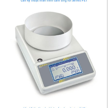
Cân kỹ thuật màn hình cảm ứng rời Series PET