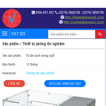
0906.851.007
(0274) 3868738 - (0274) 3899738
http://kiemdinhvung3.com
http://antoanbucxasci.com
VIET SCI
iệm
Sản phẩm
Thiết bị phòng thí nghiệm
́t
Tên sản phẩm:
Tủ ấm lạnh trong suốt
Bảo hành:
12 tháng
Download:
Thông tin sản phẩm
LIÊN HỆ
HOTLINE: 0906.851.007
c