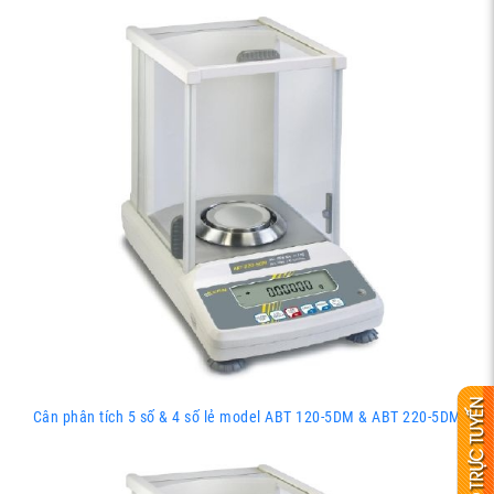
Cân phân tích 5 số & 4 số lẻ model ABT 120-5DM & ABT 220-5DM