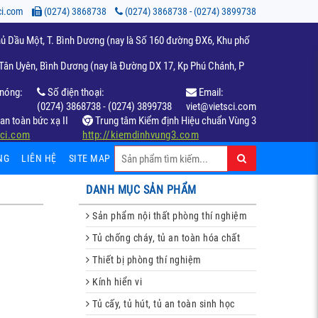
ci.com
(0274) 3868738
(0274) 3868738 - (0274) 3899738
ủ Dầu Một, T. Bình Dương (nay là Số 160 đường ĐX6, Khu phố
ân Uyên, Bình Dương (nay là Đường DX 17, Kp Phú Chánh, P
nóng:
Số điện thoại:
Email:
(0274) 3868738 - (0274) 3899738
viet@vietsci.com
an toàn bức xạ II
Trung tâm Kiểm định Hiệu chuẩn Vùng 3
sci.com
http://kiemdinhvung3.com
NG
LIÊN HỆ
SITE MAP
DANH MỤC SẢN PHẨM
Sản phẩm nội thất phòng thí nghiệm
Tủ chống cháy, tủ an toàn hóa chất
Thiết bị phòng thí nghiệm
Kính hiển vi
Tủ cấy, tủ hút, tủ an toàn sinh học