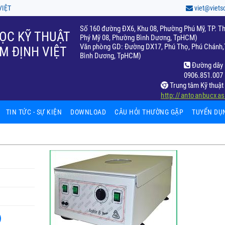
VIỆT
viet@viets
Số 160 đường ĐX6, Khu 08, Phường Phú Mỹ, TP. Th
ỌC KỸ THUẬT
Phý Mỹ 08, Phường Bình Dương, TpHCM)
Văn phòng GD: Đường DX17, Phú Thọ, Phú Chánh,T
M ĐỊNH VIỆT
Bình Dương, TpHCM)
Đường dây 
0906.851.007
Trung tâm Kỹ thuật 
http://antoanbucxa
TIN TỨC - SỰ KIỆN
DOWNLOAD
CÂU HỎI THƯỜNG GẶP
TUYỂN DỤ
hiệm
fic
ất
65)
ọc
c