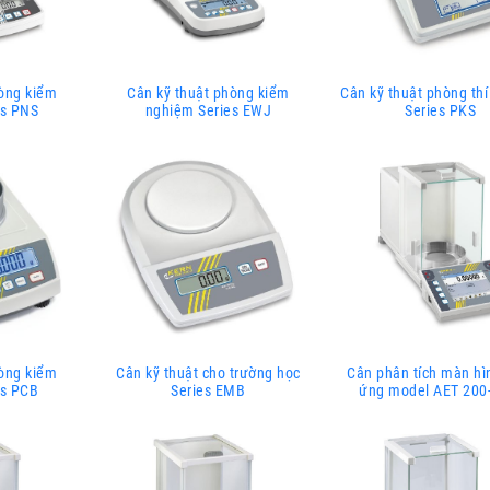
hòng kiểm
Cân kỹ thuật phòng kiểm
Cân kỹ thuật phòng th
es PNS
nghiệm Series EWJ
Series PKS
hòng kiểm
Cân kỹ thuật cho trường học
Cân phân tích màn h
es PCB
Series EMB
ứng model AET 20