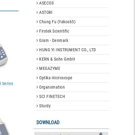
ASECOS
ASTORI
Chung Fu (Yakos65)
Firstek Scientific
Gram - Denmark
HUNG YI INSTRUMENT CO., LTD
KERN & Sohn GmbH
MEGAZYME
Optika microscope
i Series
Organomation
SCI FINETECH
Sturdy
DOWNLOAD