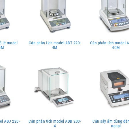
ố lẻ model
Cân phân tích model ABT 220-
Cân phân tích model A
5M
4M
4CM
el ABJ 220-
Cân phân tích model ADB 200-
Cân sấy ẩm dùng đè
4
ngoại