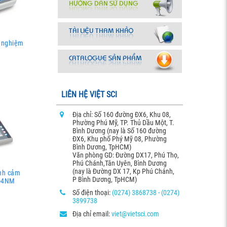
í nghiệm
LIÊN HỆ VIỆT SCI
Địa chỉ: Số 160 đường ĐX6, Khu 08,
Phường Phú Mỹ, TP. Thủ Dầu Một, T.
Bình Dương (nay là Số 160 đường
ĐX6, Khu phố Phý Mỹ 08, Phường
Bình Dương, TpHCM)
Văn phòng GD: Đường DX17, Phú Thọ,
Phú Chánh,Tân Uyên, Bình Dương
(nay là Đường DX 17, Kp Phú Chánh,
ình cảm
P Bình Dương, TpHCM)
0-4NM
Số điện thoại:
(0274) 3868738 - (0274)
3899738
Địa chỉ email:
viet@vietsci.com