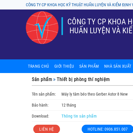
CÔNG TY CP KHOA HỌC KỸ THUẬT HUẤN LUYỆN VÀ KIỂM ĐỊNH 
CÔNG TY CP KHOA H
HUẤN LUYỆN VÀ KIỂ
TRANG CHỦ
GIỚI THIỆU
SẢN PHẨM
NHÀ SẢN XUẤT
Sản phẩm nội thất phòng thí ng
A-tech BioScienti
Sản phẩm
Thiết bị phòng thí nghiệm
Tủ chống cháy, tủ an toàn hóa ch
ASECOS
Tên sản phẩm:
Máy ly tâm béo theo Gerber Astor 8 New
Thiết bị phòng thí nghiệm
ASTORI
Bảo hành:
12 tháng
Kính hiển vi
Chung Fu (Yakos
Download:
Thông tin sản phẩm
Tủ cấy, tủ hút, tủ an toàn sinh h
Firstek Scientifi
LIÊN HỆ
HOTLINE: 0906.851.007
Sản phẩm cơ khí
Gram - Denmark