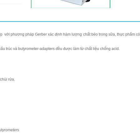
MENT CO., LTD
mbH
 hợp với phương pháp Gerber xác định hàm lượng chất béo trong sữa, thực phẩm c
pe
cấu trúc và butyrometer-adapters đều được làm từ chất liệu chống acid.
chùi rửa.
butyrometers