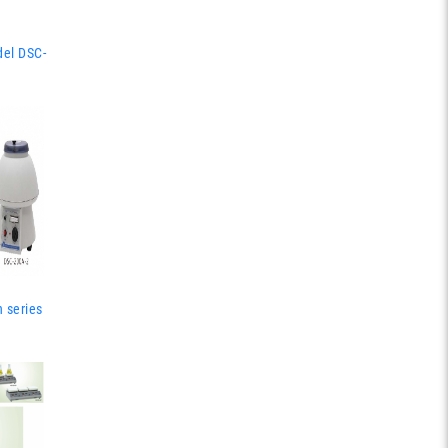
del DSC-
 series