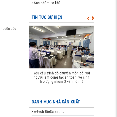
Sản phẩm cơ khí
TIN TỨC SỰ KIỆN
|
ó nguồn gốc
Đào tạo an toàn bức xạ theo quy định
hiện hành (năm 2025)
DANH MỤC NHÀ SẢN XUẤT
A-tech BioScientific