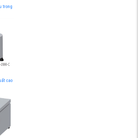
u trong
uất cao