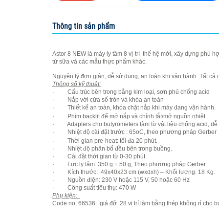
HUNG YI INSTRU
Thông tin sản phẩm
KERN & Sohn G
MEGAZYME
Astor 8 NEW là máy ly tâm 8 vị trí thế hệ mới, xây dựng phù
từ sữa và các mẫu thực phẩm khác.
Optika microsco
Nguyên lý đơn giản, dễ sử dụng, an toàn khi vận hành. Tất cả 
Thông số kỹ thuật:
Organomation
· Cấu trúc bên trong bằng kim loại, sơn phủ chống acid
· Nắp với cửa sổ tròn và khóa an toàn
SCI FINETECH
· Thiết kế an toàn, khóa chặt nắp khi máy đang vận hành.
· Phím backlit để mở nắp và chỉnh tắt/mở nguồn nhiệt.
Sturdy
· Adapters cho butyrometers làm từ vật liệu chống acid, dễ 
· Nhiệt độ cài đặt trước : 65oC, theo phương pháp Gerber
· Thời gian pre-heat: tối đa 20 phút.
· Nhiệt độ phân bổ đều bên trong buồng.
· Cài đặt thời gian từ 0-30 phút
· Lực ly tâm: 350 g ± 50 g, Theo phương pháp Gerber
· Kích thước: 49x40x23 cm (wxdxh) – Khối lượng: 18 Kg.
· Nguồn điện: 230 V hoặc 115 V, 50 hoặc 60 Hz
· Công suất tiêu thụ: 470 W
Phụ kiện:
Code no. 66536: giá đỡ 28 vị trí làm bằng thép không rỉ cho 