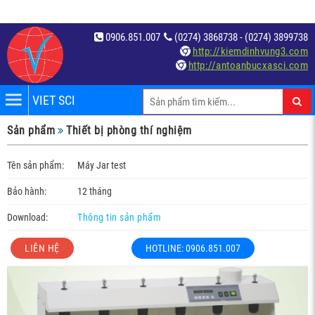
0906.851.007
(0274) 3868738 - (0274) 3899738
http://kiemdinhvung3.com
http://antoanbucxasci.com
VIET SCI
iệm
Sản phẩm
Thiết bị phòng thí nghiệm
́t
Tên sản phẩm:
Máy Jar test
Bảo hành:
12 tháng
Download:
Thông tin sản phẩm
LIÊN HỆ
HOTLINE: 0906.851.007
c