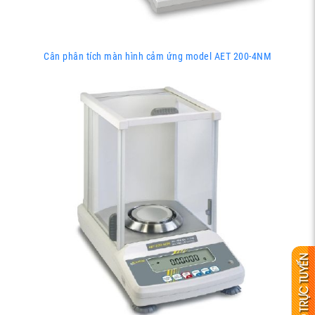
Cân phân tích màn hình cảm ứng model AET 200-4NM